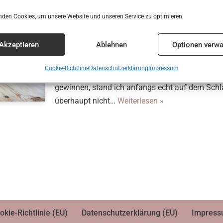
Für Berater*innen: 10 T
nden Cookies, um unsere Website und unseren Service zu optimieren.
Angebot aufmerksam z
Akzeptieren
Ablehnen
Optionen verwa
von
Viktoria Schweizer
August 18, 2021
3 Komm
Cookie-Richtlinie
Datenschutzerklärung
Impressum
Wenn es darum geht neue Klient*innen für meine 
gewinnen, stand ich anfangs echt auf dem Schl
überhaupt nicht…
Weiterlesen »
okie-Richtlinie (EU)
Datenschutzerklärung (EU)
Impres