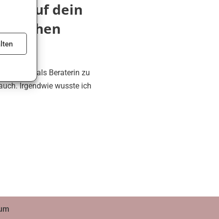
ipps auf dein
u machen
lten
entare
Tätigkeit als Beraterin zu
auch. Irgendwie wusste ich
sum