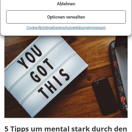
Ich erinnere mich nur zu gut wie mir diese Frage durch den
Ablehnen
Kopf ging, als ich das erste Mal mit dem systemischen Ansatz
konfrontiert wurde.…
Weiterlesen »
Optionen verwalten
Cookie-Richtlinie
Datenschutzerklärung
Impressum
5 Tipps um mental stark durch den