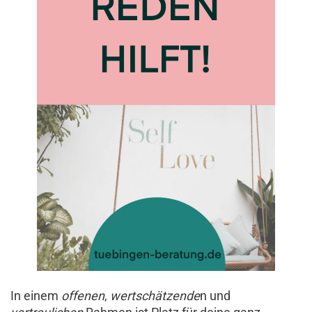
In einem
offenen
,
wertschätzende
n und