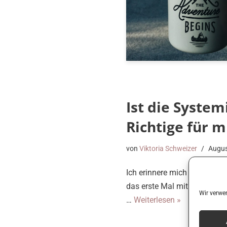
Ist die Syste
Richtige für m
von
Viktoria Schweizer
Augus
Ich erinnere mich nur zu gut
das erste Mal mit dem syste
Wir verwe
…
Weiterlesen »