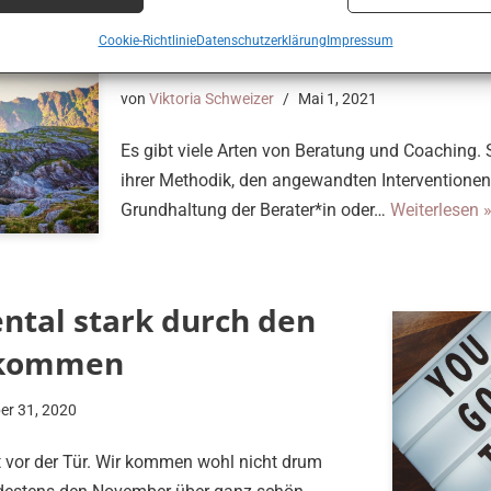
Was ist Systemische Be
Cookie-Richtlinie
Datenschutzerklärung
Impressum
von
Viktoria Schweizer
Mai 1, 2021
Es gibt viele Arten von Beratung und Coaching. 
ihrer Methodik, den angewandten Interventionen
Grundhaltung der Berater*in oder…
Weiterlesen 
ntal stark durch den
 kommen
er 31, 2020
 vor der Tür. Wir kommen wohl nicht drum