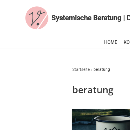
Zum
Systemische Beratung | D
Inhalt
springen
HOME
KO
Startseite
»
beratung
beratung