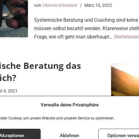
von
Viktoria Schweizer
März 10, 2022
Systemische Beratung und Coaching sind keine
müssen selbst bezahlt werden. Klarerweise stellt
Frage, wie oft geht man überhaupt…
Weiterlesen
mische Beratung das
ich?
t 9, 2021
Verwalte deine Privatsphäre
 wie mir diese Frage durch den Kopf ging, als ich
mischen Ansatz konfrontiert wurde.
nden Cookies, um unsere Website und unseren Service zu optimieren.
Akzeptieren
Ablehnen
Optionen verwa